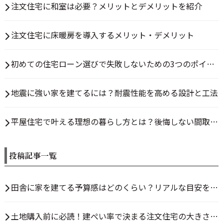
注文住宅に和室は必要？メリットとデメリットを紹介
注文住宅に床暖房を導入するメリット・デメリット
初めての住宅ローン選びで失敗しないための3つのポイン
ト
地震に強い家を建てるには？耐震性能を高める設計と工法
平屋住宅で叶える理想の暮らし方とは？後悔しない間取り
の決め方
投稿記事一覧
田舎に家を建てる予算感はどのくらい？リアルな目安を解
説
土地購入前に必読！建ぺい率で決まる注文住宅の大きさと