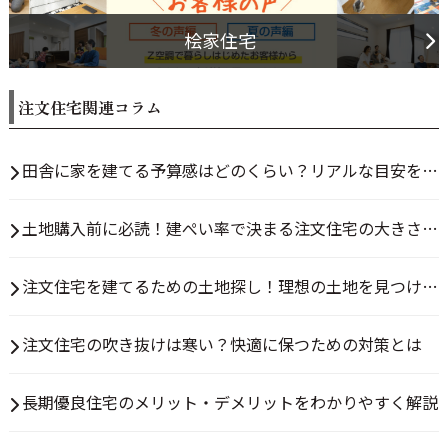
桧家住宅
注文住宅関連コラム
田舎に家を建てる予算感はどのくらい？リアルな目安を解
説
土地購入前に必読！建ぺい率で決まる注文住宅の大きさと
は？
注文住宅を建てるための土地探し！理想の土地を見つける
方法とは
注文住宅の吹き抜けは寒い？快適に保つための対策とは
長期優良住宅のメリット・デメリットをわかりやすく解説