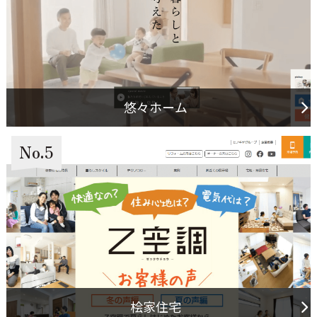
悠々ホーム
No.5
桧家住宅