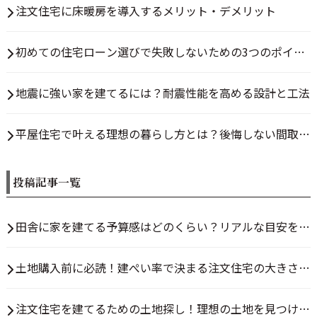
注文住宅に床暖房を導入するメリット・デメリット
初めての住宅ローン選びで失敗しないための3つのポイン
ト
地震に強い家を建てるには？耐震性能を高める設計と工法
平屋住宅で叶える理想の暮らし方とは？後悔しない間取り
の決め方
投稿記事一覧
田舎に家を建てる予算感はどのくらい？リアルな目安を解
説
土地購入前に必読！建ぺい率で決まる注文住宅の大きさと
は？
注文住宅を建てるための土地探し！理想の土地を見つける