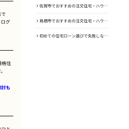
ト・デメリット
佐賀市でおすすめの注文住宅・ハウス
点で
メーカー3選
鳥栖市でおすすめの注文住宅・ハウス
タログ
メーカー3選
初めての住宅ローン選びで失敗しない
ための3つのポイント
規格住
す。
検討も
のひと