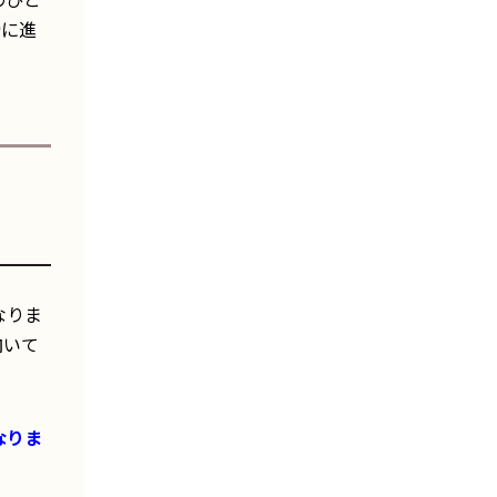
滑に進
なりま
向いて
なりま