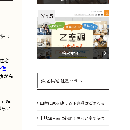
No.5
で建て
桧家住宅
住宅
ー住
度が高
注文住宅関連コラム
ん。建
田舎に家を建てる予算感はどのくら
づらい
い？リアルな目安を解説
土地購入前に必読！建ぺい率で決まる