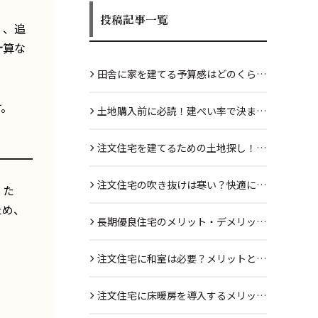
投稿記事一覧
く、追
計算な
田舎に家を建てる予算感はどのくら
す。
い？リアルな目安を解説
土地購入前に必読！建ぺい率で決まる
注文住宅の大きさとは？
注文住宅を建てるための土地探し！理
想の土地を見つける方法とは
注文住宅の吹き抜けは寒い？快適に保
くた
ため、
つための対策とは
長期優良住宅のメリット・デメリット
をわかりやすく解説
注文住宅に和室は必要？メリットとデ
メリットを紹介
注文住宅に床暖房を導入するメリッ