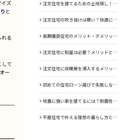
マイズ
注文住宅の大きさとは？
注文住宅を建てるための土地探し！理
たり
と
想の土地を見つける方法とは
注文住宅の吹き抜けは寒い？快適に保
つための対策とは
長期優良住宅のメリット・デメリット
られる
をわかりやすく解説
注文住宅に和室は必要？メリットとデ
こして
メリットを紹介
注文住宅に床暖房を導入するメリッ
オー
ト・デメリット
初めての住宅ローン選びで失敗しない
ための3つのポイント
地震に強い家を建てるには？耐震性能
を高める設計と工法
平屋住宅で叶える理想の暮らし方と
は？後悔しない間取りの決め方