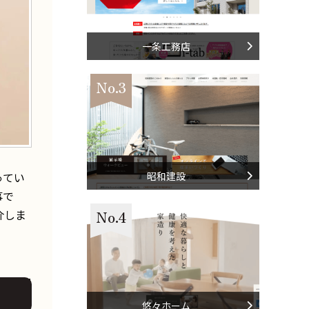
一条工務店
No.3
ってい
昭和建設
事で
介しま
No.4
悠々ホーム