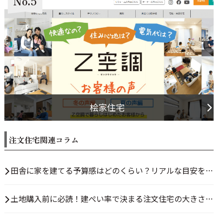
No.5
桧家住宅
注文住宅関連コラム
田舎に家を建てる予算感はどのくらい？リアルな目安を解
説
土地購入前に必読！建ぺい率で決まる注文住宅の大きさと